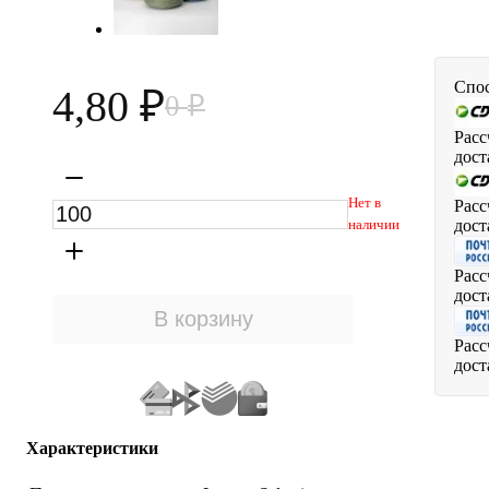
Спос
4,80
0
₽
₽
Расс
дост
Нет в
Расс
дост
наличии
Расс
дост
Расс
дост
Характеристики