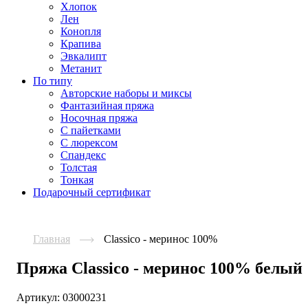
Хлопок
Лен
Конопля
Крапива
Эвкалипт
Метанит
По типу
Авторские наборы и миксы
Фантазийная пряжа
Носочная пряжа
С пайетками
С люрексом
Спандекс
Толстая
Тонкая
Подарочный сертификат
Главная
Classico - меринос 100%
Пряжа Classico - меринос 100% белый
Артикул:
03000231