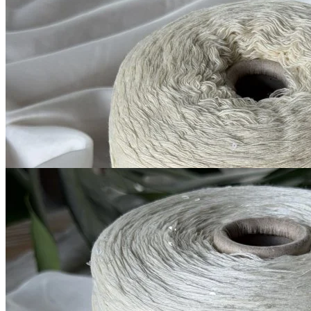
Silver Plus
кашемир 10%, меринос 70%, шёлк 20%
В наличии 11600
+ пайетки
гр
380 м/100 г
старое кружево
1 200
₽
за 100 г
Купить
Filati Naturali
Lino + Pailettes
лён с пайетками 100%
В наличии 3150 гр
600 м/100 г
белый молочный
900
₽
за 100 г