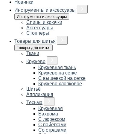
Новинки
Инструменты и аксессуары
Инструменты и аксессуары
Спицы и крючки
Аксессуары
Стопперы
Товары для шитья
Товары для шитья
Ткани
Кружево
Кружевная ткань
Кружево на сетке
С вышевкой на сетке
Кружево хлопковое
Шитьё
Аппликация
Тесьма
Кружевная
Бахрома
С люрексом
С пайетками
Со стразами