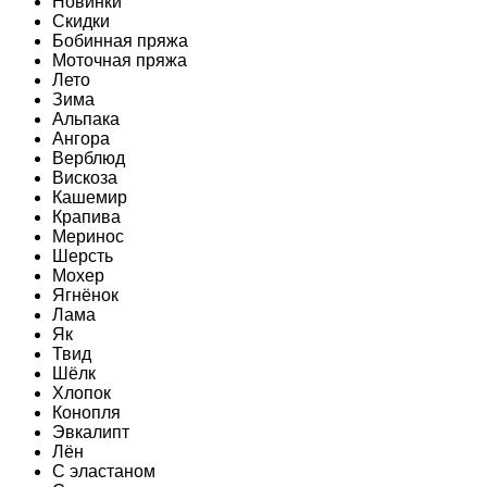
Новинки
Скидки
Бобинная пряжа
Моточная пряжа
Лето
Зима
Альпака
Ангора
Верблюд
Вискоза
Кашемир
Крапива
Меринос
Шерсть
Мохер
Ягнёнок
Лама
Як
Твид
Шёлк
Хлопок
Конопля
Эвкалипт
Лён
C эластаном