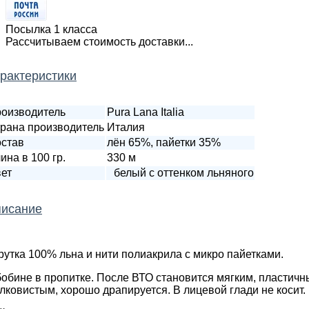
Посылка 1 класса
Рассчитываем стоимость доставки...
рактеристики
оизводитель
Pura Lana Italia
рана производитель
Италия
став
лён 65%, пайетки 35%
ина в 100 гр.
330 м
ет
белый с оттенком льняного
исание
рутка 100% льна и нити полиакрила с микро пайетками.
бобине в пропитке. После ВТО становится мягким, пластичн
лковистым, хорошо драпируется. В лицевой глади не косит.