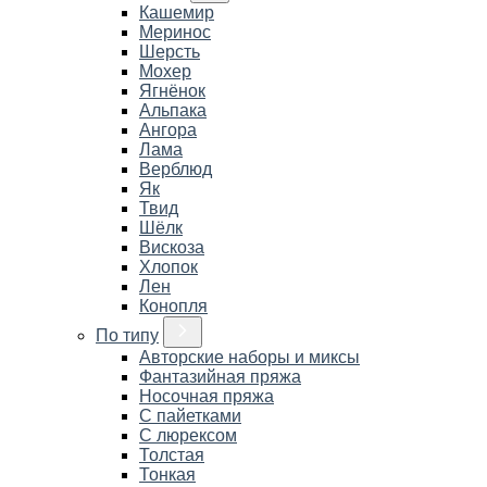
Кашемир
Меринос
Шерсть
Мохер
Ягнёнок
Альпака
Ангора
Лама
Верблюд
Як
Твид
Шёлк
Вискоза
Хлопок
Лен
Конопля
По типу
Авторские наборы и миксы
Фантазийная пряжа
Носочная пряжа
С пайетками
С люрексом
Толстая
Тонкая