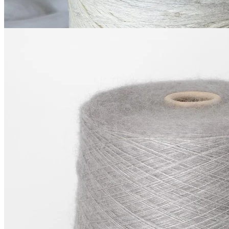
Купить
Luxury Italian Production by Ri.Go
Silkid
супер кид мохер 70%, шёлк 30%
В наличии 4080 гр
850 м/100 г
серебряный с голубым
2 400
₽
за 100 г
Купить
Показать еще
© 2026
Filato Italiano
Мы в соцсетях