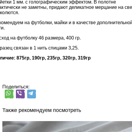
йетки 1 мм. с голографическим эффектом. В полотне
актически не заметны, придают деликатное мерцание на све
 колются.
комендуем на футболки, майки и в качестве дополнительно
ти.
сход на футболку 46 размера, 400 гр.
разец связан в 1 нить спицами 3,25.
личие: 875гр, 190гр, 235гр, 320гр, 319гр
Поделиться:
Также рекомендуем посмотреть
G&G Filati