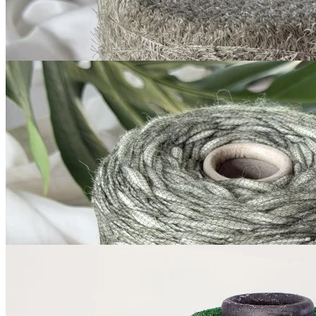
за 100 г
Купить
G&G Filati
Boccolo
меринос 70%, хлопок 30%
В наличии 4080 гр
240 м/100 г
хаки с серым
980
₽
за 100 г
Купить
Lurex
Sinflex Rec
вискоза 65%, люрекс 35%