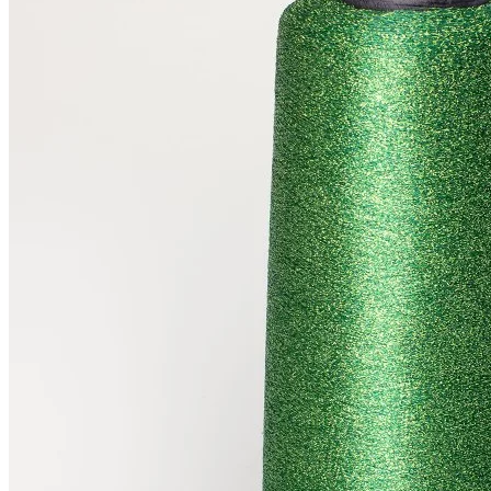
В наличии 2420 гр
1800 м/100 г
нефритовый
650
₽
за 100 г
Купить
Показать еще
© 2026
Filato Italiano
Мы в соцсетях
Мы используем файлы cookie,
чтобы улучшить работу сайта и предоставить вам
больше возможностей. Также, к сайту подключен сервис
веб аналитики Яндекс Метрика, использующий cookie.
Продолжая использовать сайт, вы соглашаетесь с
условиями использования cookie
.
Согласен