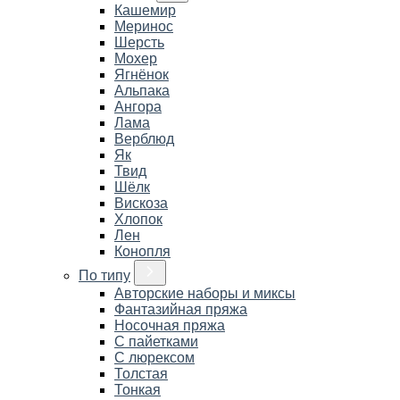
Кашемир
Меринос
Шерсть
Мохер
Ягнёнок
Альпака
Ангора
Лама
Верблюд
Як
Твид
Шёлк
Вискоза
Хлопок
Лен
Конопля
По типу
Авторские наборы и миксы
Фантазийная пряжа
Носочная пряжа
С пайетками
С люрексом
Толстая
Тонкая