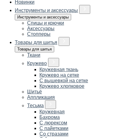
Новинки
Инструменты и аксессуары
Инструменты и аксессуары
Спицы и крючки
Аксессуары
Стопперы
Товары для шитья
Товары для шитья
Ткани
Кружево
Кружевная ткань
Кружево на сетке
С вышевкой на сетке
Кружево хлопковое
Шитьё
Аппликация
Тесьма
Кружевная
Бахрома
С люрексом
С пайетками
Со стразами