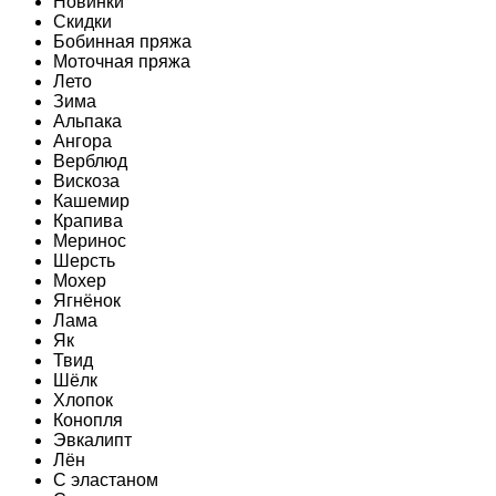
Новинки
Скидки
Бобинная пряжа
Моточная пряжа
Лето
Зима
Альпака
Ангора
Верблюд
Вискоза
Кашемир
Крапива
Меринос
Шерсть
Мохер
Ягнёнок
Лама
Як
Твид
Шёлк
Хлопок
Конопля
Эвкалипт
Лён
C эластаном