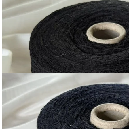
Silver Plus
кашемир 10%, меринос 70%, шёлк 20%
В наличии 11280
+ пайетки
гр
380 м/100 г
черный матовый
1 200
₽
за 100 г
Купить
G&G Filati
Silver Plus
кашемир 10%, меринос 70%, шёлк 20%
В наличии 11280
+ пайетки
гр
380 м/100 г
тёмно-синий близкий к
черному