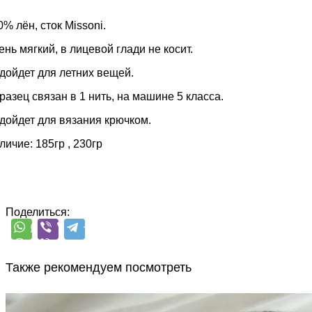
0% лён, сток Missoni.
ень мягкий, в лицевой глади не косит.
дойдет для летних вещей.
разец связан в 1 нить, на машине 5 класса.
дойдет для вязания крючком.
личие: 185гр , 230гр
Поделиться:
Также рекомендуем посмотреть
G&G Filati