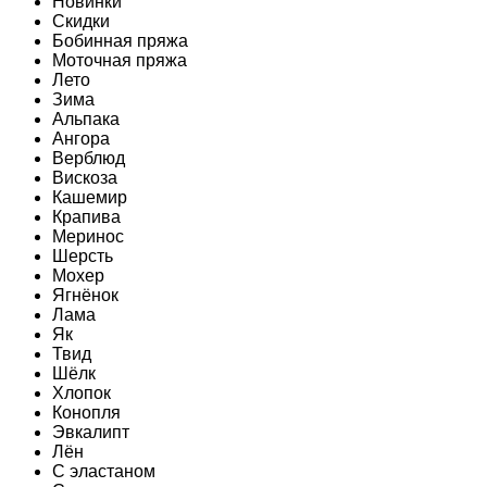
Новинки
Скидки
Бобинная пряжа
Моточная пряжа
Лето
Зима
Альпака
Ангора
Верблюд
Вискоза
Кашемир
Крапива
Меринос
Шерсть
Мохер
Ягнёнок
Лама
Як
Твид
Шёлк
Хлопок
Конопля
Эвкалипт
Лён
C эластаном