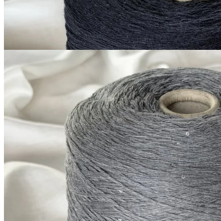
1 200
₽
за 100 г
Купить
G&G Filati
Silver Plus
кашемир 10%, меринос 70%, шёлк 20%
В наличии 10360
+ пайетки
гр
380 м/100 г
серый с голубым оттенком
1 200
₽
за 100 г
Купить
Показать еще
© 2026
Filato Italiano
Мы в соцсетях