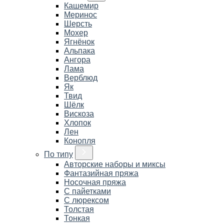
Кашемир
Меринос
Шерсть
Мохер
Ягнёнок
Альпака
Ангора
Лама
Верблюд
Як
Твид
Шёлк
Вискоза
Хлопок
Лен
Конопля
По типу
Авторские наборы и миксы
Фантазийная пряжа
Носочная пряжа
С пайетками
С люрексом
Толстая
Тонкая