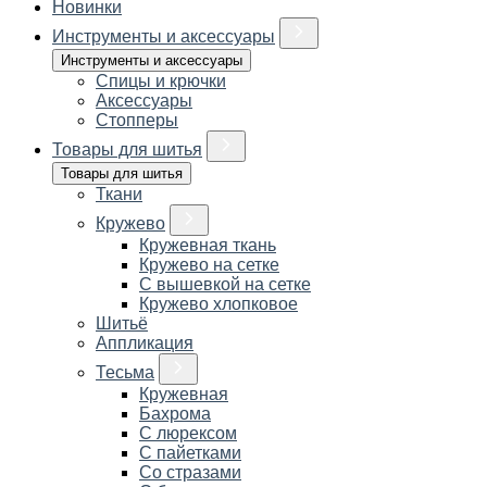
Новинки
Инструменты и аксессуары
Инструменты и аксессуары
Спицы и крючки
Аксессуары
Стопперы
Товары для шитья
Товары для шитья
Ткани
Кружево
Кружевная ткань
Кружево на сетке
С вышевкой на сетке
Кружево хлопковое
Шитьё
Аппликация
Тесьма
Кружевная
Бахрома
С люрексом
С пайетками
Со стразами