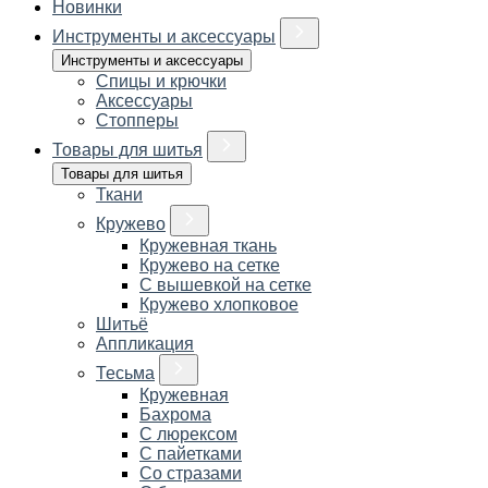
Новинки
Инструменты и аксессуары
Инструменты и аксессуары
Спицы и крючки
Аксессуары
Стопперы
Товары для шитья
Товары для шитья
Ткани
Кружево
Кружевная ткань
Кружево на сетке
С вышевкой на сетке
Кружево хлопковое
Шитьё
Аппликация
Тесьма
Кружевная
Бахрома
С люрексом
С пайетками
Со стразами