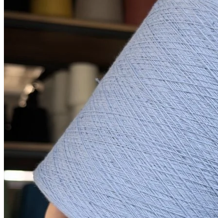
хлопок 90%, пайетки 10%
1600 м/100 г
светлый бледно-
В наличии 735 гр
васильковый
850
₽
за 100 г
Купить
Показать еще
© 2026
Filato Italiano
Мы в соцсетях
Мы используем файлы cookie,
чтобы улучшить работу сайта и предоставить вам
больше возможностей. Также, к сайту подключен сервис
веб аналитики Яндекс Метрика, использующий cookie.
Продолжая использовать сайт, вы соглашаетесь с
условиями использования cookie
.