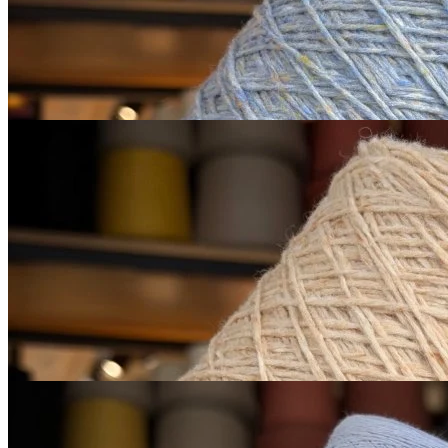
650
₽
за 100 г
Купить
Sesia
Scotland
меринос экстрафайн 100%
В наличии 665 гр
450 м/100 г
персиковый
650
₽
за 100 г
Купить
Микропайетки на хлопке