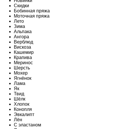
Новинки
Скидки
Бобинная пряжа
Моточная пряжа
Лето
Зима
Альпака
Ангора
Верблюд
Вискоза
Кашемир
Крапива
Меринос
Шерсть
Мохер
Ягнёнок
Лама
Як
Твид
Шёлк
Хлопок
Конопля
Эвкалипт
Лён
C эластаном