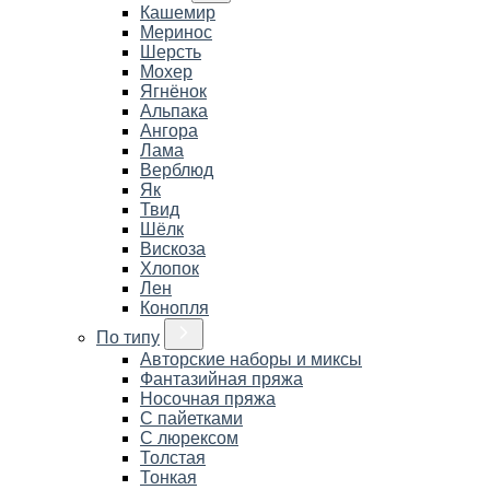
Кашемир
Меринос
Шерсть
Мохер
Ягнёнок
Альпака
Ангора
Лама
Верблюд
Як
Твид
Шёлк
Вискоза
Хлопок
Лен
Конопля
По типу
Авторские наборы и миксы
Фантазийная пряжа
Носочная пряжа
С пайетками
С люрексом
Толстая
Тонкая