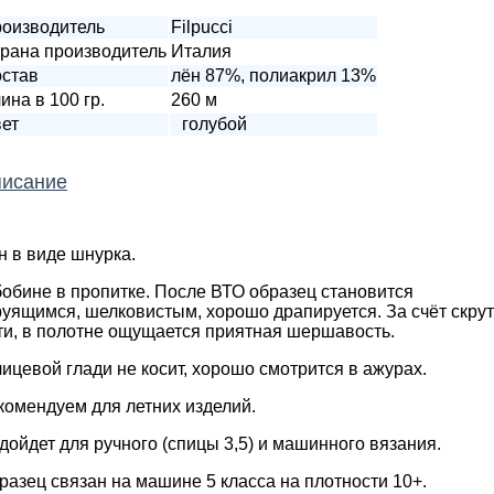
оизводитель
Filpucci
рана производитель
Италия
став
лён 87%, полиакрил 13%
ина в 100 гр.
260 м
ет
голубой
исание
н в виде шнурка.
бобине в пропитке. После ВТО образец становится
руящимся, шелковистым, хорошо драпируется. За счёт скрут
ти, в полотне ощущается приятная шершавость.
лицевой глади не косит, хорошо смотрится в ажурах.
комендуем для летних изделий.
дойдет для ручного (спицы 3,5) и машинного вязания.
разец связан на машине 5 класса на плотности 10+.