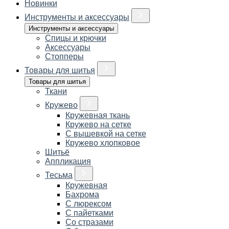
Новинки
Инструменты и аксессуары
Инструменты и аксессуары
Спицы и крючки
Аксессуары
Стопперы
Товары для шитья
Товары для шитья
Ткани
Кружево
Кружевная ткань
Кружево на сетке
С вышевкой на сетке
Кружево хлопковое
Шитьё
Аппликация
Тесьма
Кружевная
Бахрома
С люрексом
С пайетками
Со стразами