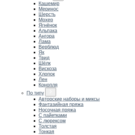
Кашемир
Меринос
Шерсть
Мохер
Ягнёнок
Альпака
Ангора
Лама
Верблюд
Як
Твид
Шёлк
Вискоза
Хлопок
Лен
Конопля
По типу
Авторские наборы и миксы
Фантазийная пряжа
Носочная пряжа
С пайетками
С люрексом
Толстая
Тонкая