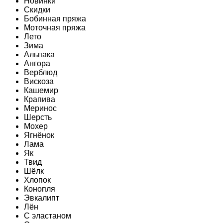
Новинки
Скидки
Бобинная пряжа
Моточная пряжа
Лето
Зима
Альпака
Ангора
Верблюд
Вискоза
Кашемир
Крапива
Меринос
Шерсть
Мохер
Ягнёнок
Лама
Як
Твид
Шёлк
Хлопок
Конопля
Эвкалипт
Лён
C эластаном