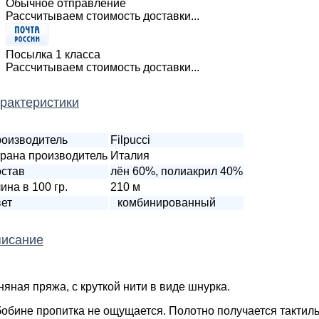
Обычное отправление
Рассчитываем стоимость доставки...
Посылка 1 класса
Рассчитываем стоимость доставки...
рактеристики
оизводитель
Filpucci
рана производитель
Италия
став
лён 60%, полиакрил 40%
ина в 100 гр.
210 м
ет
комбинированный
исание
няная пряжа, с круткой нити в виде шнурка.
бобине пропитка не ощущается. Полотно получается тактил