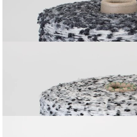
В наличии 4265 гр
550
₽
за 100 г
Купить
PonPon
полиамид 100%
700 м/100 г
серый с белым
В наличии 7885 гр
550
₽
за 100 г
Купить
Носочная пряжа