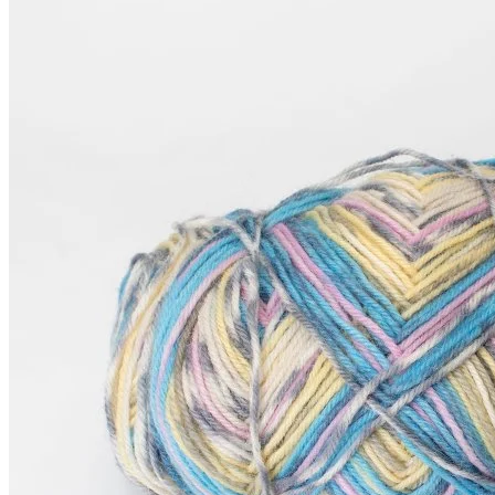
меринос 75%, полиамид 25%
420 м/100 г
В наличии 101 гр
590
₽
за 100 г
Купить
Показать еще
© 2026
Filato Italiano
Мы в соцсетях
Мы используем файлы cookie,
чтобы улучшить работу сайта и предоставить вам
больше возможностей. Также, к сайту подключен сервис
веб аналитики Яндекс Метрика, использующий cookie.
Продолжая использовать сайт, вы соглашаетесь с
условиями использования cookie
.