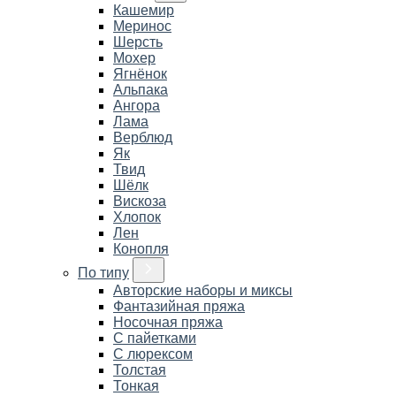
Кашемир
Меринос
Шерсть
Мохер
Ягнёнок
Альпака
Ангора
Лама
Верблюд
Як
Твид
Шёлк
Вискоза
Хлопок
Лен
Конопля
По типу
Авторские наборы и миксы
Фантазийная пряжа
Носочная пряжа
С пайетками
С люрексом
Толстая
Тонкая