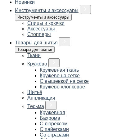
Новинки
Инструменты и аксессуары
Инструменты и аксессуары
Спицы и крючки
Аксессуары
Стопперы
Товары для шитья
Товары для шитья
Ткани
Кружево
Кружевная ткань
Кружево на сетке
С вышевкой на сетке
Кружево хлопковое
Шитьё
Аппликация
Тесьма
Кружевная
Бахрома
С люрексом
С пайетками
Со стразами