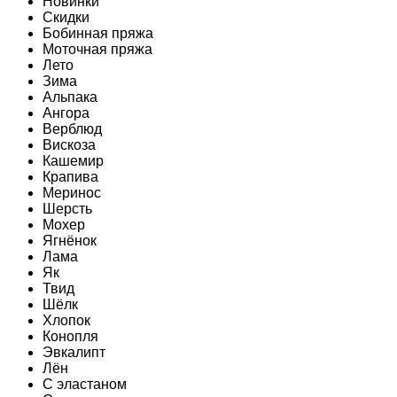
Новинки
Скидки
Бобинная пряжа
Моточная пряжа
Лето
Зима
Альпака
Ангора
Верблюд
Вискоза
Кашемир
Крапива
Меринос
Шерсть
Мохер
Ягнёнок
Лама
Як
Твид
Шёлк
Хлопок
Конопля
Эвкалипт
Лён
C эластаном