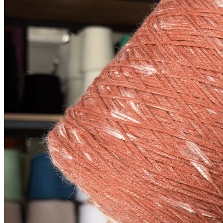
В наличии 675 гр
170 м/100 г
оранжево-розовый
980
₽
за 100 г
Купить
Показать еще
© 2026
Filato Italiano
Мы в соцсетях
Мы используем файлы cookie,
чтобы улучшить работу сайта и предоставить вам
больше возможностей. Также, к сайту подключен сервис
веб аналитики Яндекс Метрика, использующий cookie.
Продолжая использовать сайт, вы соглашаетесь с
условиями использования cookie
.
Согласен