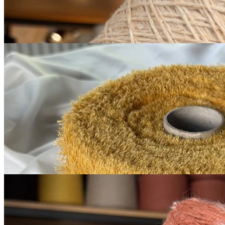
за 100 г
Купить
G&G Filati
Silk Linen
шёлк 30%, лён 70%
В наличии 4320 гр
200 м/100 г
янтарный
890
₽
за 100 г
Купить
G&G Filati
Boccolo
меринос 70%, хлопок 30%