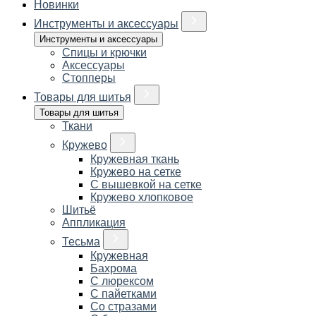
Новинки
Инструменты и аксессуары
Инструменты и аксессуары
Спицы и крючки
Аксессуары
Стопперы
Товары для шитья
Товары для шитья
Ткани
Кружево
Кружевная ткань
Кружево на сетке
С вышевкой на сетке
Кружево хлопковое
Шитьё
Аппликация
Тесьма
Кружевная
Бахрома
С люрексом
С пайетками
Со стразами