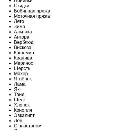
Новинки
Скидки
Бобинная пряжа
Моточная пряжа
Лето
Зима
Альпака
Ангора
Верблюд
Вискоза
Кашемир
Крапива
Меринос
Шерсть
Мохер
Ягнёнок
Лама
Як
Твид
Шёлк
Хлопок
Конопля
Эвкалипт
Лён
C эластаном