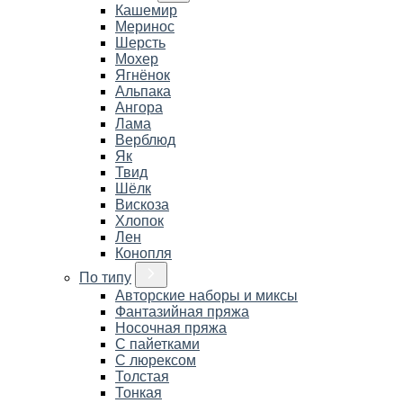
Кашемир
Меринос
Шерсть
Мохер
Ягнёнок
Альпака
Ангора
Лама
Верблюд
Як
Твид
Шёлк
Вискоза
Хлопок
Лен
Конопля
По типу
Авторские наборы и миксы
Фантазийная пряжа
Носочная пряжа
С пайетками
С люрексом
Толстая
Тонкая