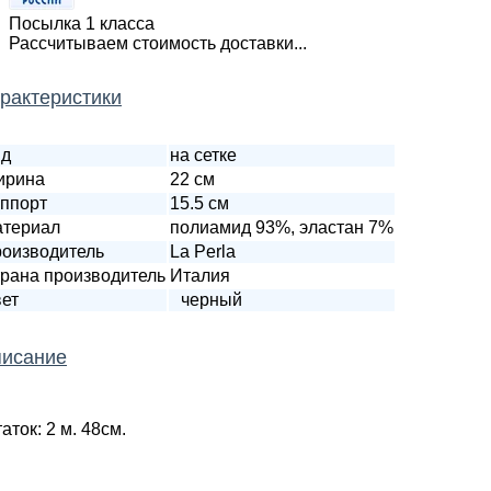
Посылка 1 класса
Рассчитываем стоимость доставки...
рактеристики
ид
на сетке
ирина
22 см
ппорт
15.5 см
териал
полиамид 93%, эластан 7%
оизводитель
La Perla
рана производитель
Италия
ет
черный
исание
таток: 2 м. 48см.