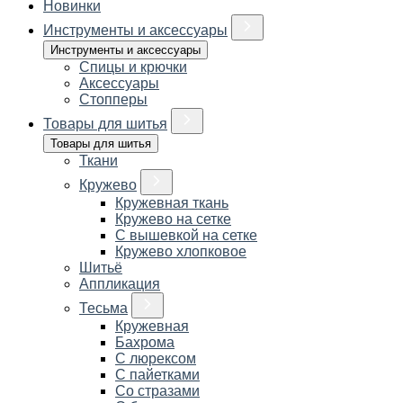
Новинки
Инструменты и аксессуары
Инструменты и аксессуары
Спицы и крючки
Аксессуары
Стопперы
Товары для шитья
Товары для шитья
Ткани
Кружево
Кружевная ткань
Кружево на сетке
С вышевкой на сетке
Кружево хлопковое
Шитьё
Аппликация
Тесьма
Кружевная
Бахрома
С люрексом
С пайетками
Со стразами