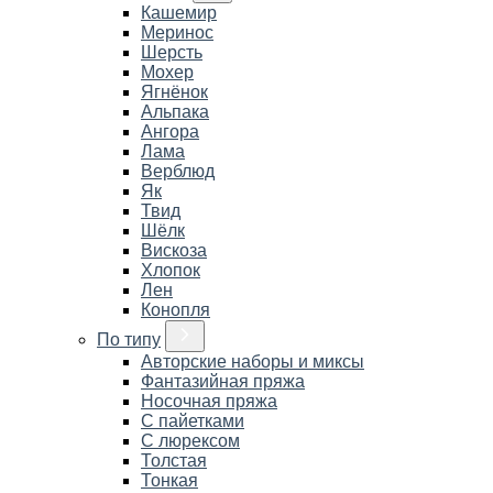
Кашемир
Меринос
Шерсть
Мохер
Ягнёнок
Альпака
Ангора
Лама
Верблюд
Як
Твид
Шёлк
Вискоза
Хлопок
Лен
Конопля
По типу
Авторские наборы и миксы
Фантазийная пряжа
Носочная пряжа
С пайетками
С люрексом
Толстая
Тонкая