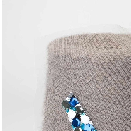
Shevie Exports
Нашивка
полиамид, пайетки
В наличии 10 шт
3 х 5,5 см
комбинированный
487
₽
Купить
© 2026
Filato Italiano
Мы в соцсетях
Мы используем файлы cookie,
чтобы улучшить работу сайта и предоставить вам
больше возможностей. Также, к сайту подключен сервис
веб аналитики Яндекс Метрика, использующий cookie.