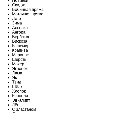
Новинки
Скидки
Бобинная пряжа
Моточная пряжа
Лето
Зима
Альпака
Ангора
Верблюд
Вискоза
Кашемир
Крапива
Меринос
Шерсть
Мохер
Ягнёнок
Лама
Як
Твид
Шёлк
Хлопок
Конопля
Эвкалипт
Лён
C эластаном