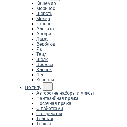
Кашемир
Меринос
Шерсть
Мохер
Ягнёнок
Альпака
Ангора
Лама
Верблюд
Як
Твид
Шёлк
Вискоза
Хлопок
Лен
Конопля
По типу
Авторские наборы и миксы
Фантазийная пряжа
Носочная пряжа
С пайетками
С люрексом
Толстая
Тонкая