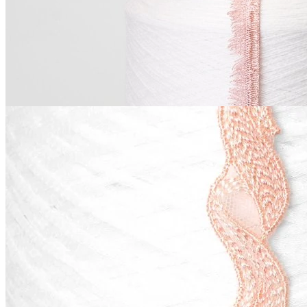
44
₽
за м
Купить
Также рекомендуем посмотреть
La Perla
розово-персиковый
25
₽
за м
Нет в наличии
Купить
© 2026
Filato Italiano
Мы в соцсетях