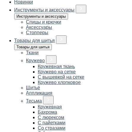
Новинки
Инструменты и аксессуары
Инструменты и аксессуары
Спицы и крючки
Аксессуары
Стопперы
Товары для шитья
Товары для шитья
Ткани
Кружево
Кружевная ткань
Кружево на сетке
С вышевкой на сетке
Кружево хлопковое
Шитьё
Аппликация
Тесьма
Кружевная
Бахрома
С люрексом
С пайетками
Со стразами