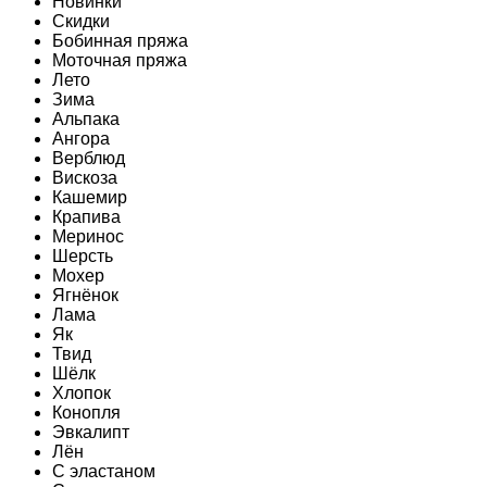
Новинки
Скидки
Бобинная пряжа
Моточная пряжа
Лето
Зима
Альпака
Ангора
Верблюд
Вискоза
Кашемир
Крапива
Меринос
Шерсть
Мохер
Ягнёнок
Лама
Як
Твид
Шёлк
Хлопок
Конопля
Эвкалипт
Лён
C эластаном