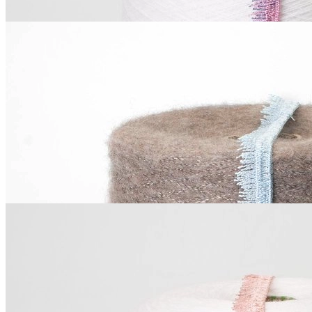
La Perla
Кружевная тесьма
полиамид, эластан
В наличии 36 м
1.8 см
голубой
44
₽
за м
Купить
La Perla
Кружевная тесьма
полиамид, эластан
В наличии 210 м
1.8 см
бледно-каштановый