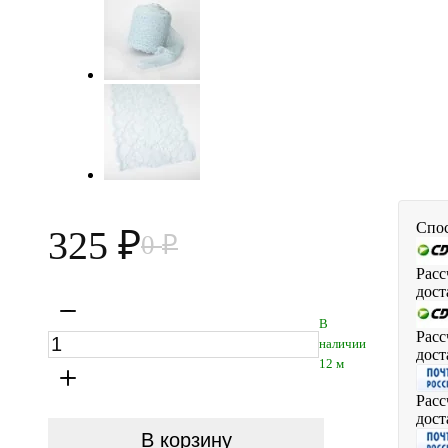
Спос
325
0
₽
₽
Расс
дост
В
Расс
наличии
дост
12 м
Расс
дост