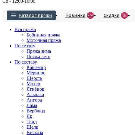
Сб - 12:00-16:00
Каталог пряжи
Новинки
Cкидки
%
NEW
Вся пряжа
Бобинная пряжа
Моточная пряжа
По сезону
Пряжа зима
Пряжа лето
По составу
Кашемир
Меринос
Шерсть
Мохер
Ягнёнок
Альпака
Ангора
Лама
Верблюд
Як
Твид
Шёлк
Вискоза