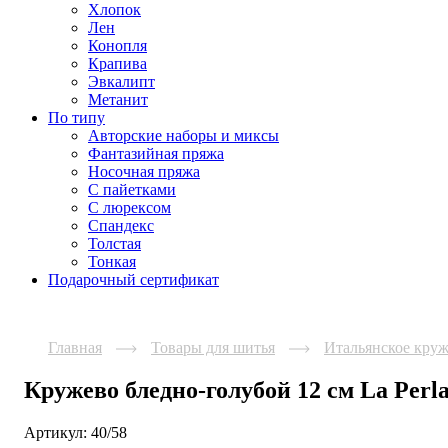
Хлопок
Лен
Конопля
Крапива
Эвкалипт
Метанит
По типу
Авторские наборы и миксы
Фантазийная пряжа
Носочная пряжа
С пайетками
С люрексом
Спандекс
Толстая
Тонкая
Подарочный сертификат
Главная
Товары для шитья
Итальянское кру
Кружево бледно-голубой 12 см La Perl
Артикул:
40/58