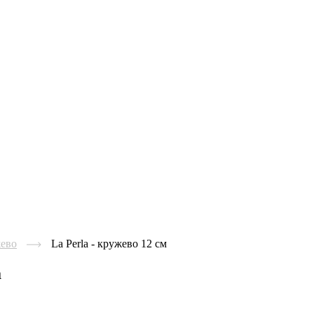
жево
La Perla - кружево 12 см
a