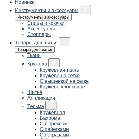
Новинки
Инструменты и аксессуары
Инструменты и аксессуары
Спицы и крючки
Аксессуары
Стопперы
Товары для шитья
Товары для шитья
Ткани
Кружево
Кружевная ткань
Кружево на сетке
С вышевкой на сетке
Кружево хлопковое
Шитьё
Аппликация
Тесьма
Кружевная
Бахрома
С люрексом
С пайетками
Со стразами