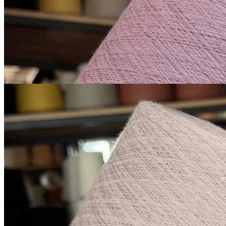
В наличии 1070 гр
1600 м/100 г
сиреневый
850
₽
за 100 г
Купить
Микропайетки на хлопке
хлопок 90%, пайетки 10%
1600 м/100 г
бледный циннвальтид с
В наличии 1295
оттенком серого
гр
850
₽
за 100 г
Купить
Показать еще
© 2026
Filato Italiano