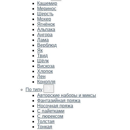
Кашемир
Меринос
Шерсть
Мохер
Ягнёнок
Альпака
Ангора
Лама
Верблюд
Як
Твид
Шёлк
Вискоза
Хлопок
Лен
Конопля
По типу
Авторские наборы и миксы
Фантазийная пряжа
Носочная пряжа
С пайетками
С люрексом
Толстая
Тонкая