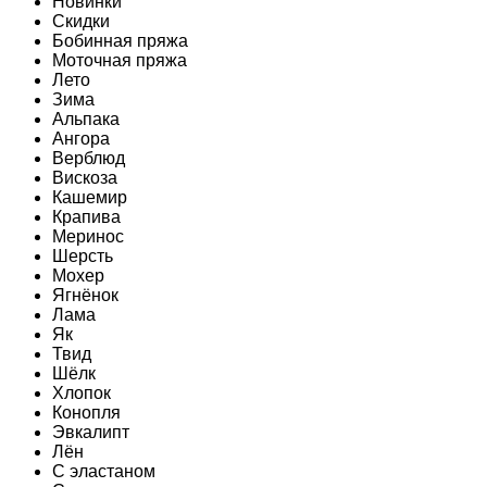
Новинки
Скидки
Бобинная пряжа
Моточная пряжа
Лето
Зима
Альпака
Ангора
Верблюд
Вискоза
Кашемир
Крапива
Меринос
Шерсть
Мохер
Ягнёнок
Лама
Як
Твид
Шёлк
Хлопок
Конопля
Эвкалипт
Лён
C эластаном