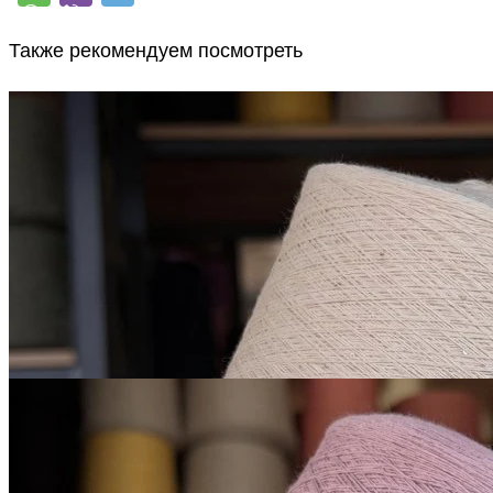
Также рекомендуем посмотреть
Микропайетки на хлопке
хлопок 90%, пайетки 10%
1600 м/100 г
бледный розово-
В наличии 690 гр
персиковый
850
₽
за 100 г
Купить
Микропайетки на
хлопке
хлопок 90%, пайетки 10%