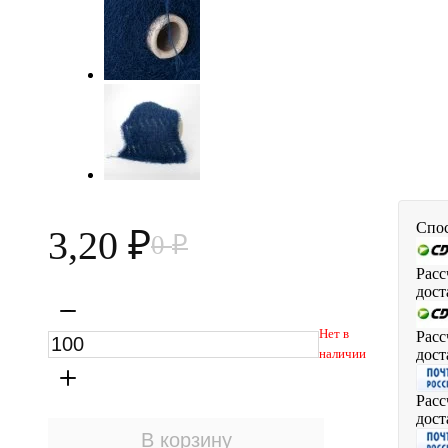
Спос
3,20
0
₽
₽
Расс
дост
Нет в
Расс
дост
наличии
Расс
дост