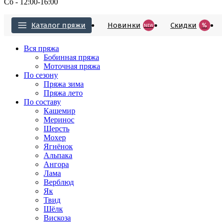
Сб - 12:00-16:00
Каталог пряжи
Новинки
Cкидки
%
NEW
Вся пряжа
Бобинная пряжа
Моточная пряжа
По сезону
Пряжа зима
Пряжа лето
По составу
Кашемир
Меринос
Шерсть
Мохер
Ягнёнок
Альпака
Ангора
Лама
Верблюд
Як
Твид
Шёлк
Вискоза