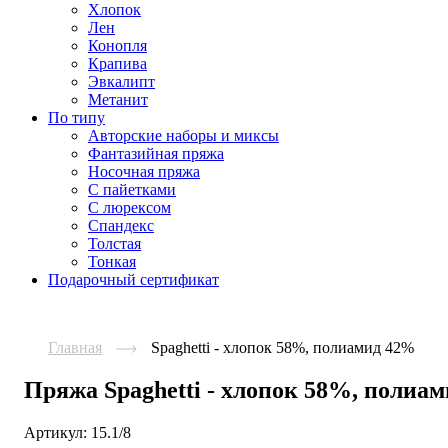
Хлопок
Лен
Конопля
Крапива
Эвкалипт
Метанит
По типу
Авторские наборы и миксы
Фантазийная пряжа
Носочная пряжа
С пайетками
С люрексом
Спандекс
Толстая
Тонкая
Подарочный сертификат
Главная
Spaghetti - хлопок 58%, полиамид 42%
Пряжа Spaghetti - хлопок 58%, полиа
Артикул:
15.1/8