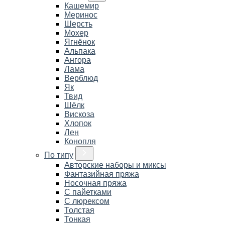
Кашемир
Меринос
Шерсть
Мохер
Ягнёнок
Альпака
Ангора
Лама
Верблюд
Як
Твид
Шёлк
Вискоза
Хлопок
Лен
Конопля
По типу
Авторские наборы и миксы
Фантазийная пряжа
Носочная пряжа
С пайетками
С люрексом
Толстая
Тонкая