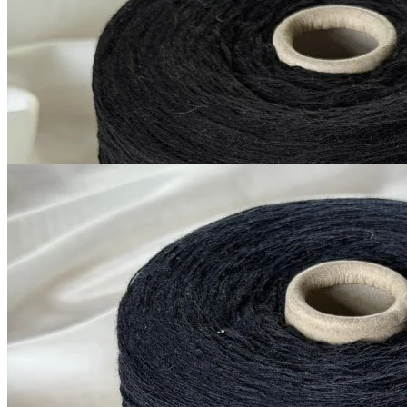
В наличии 11280
+ пайетки
гр
380 м/100 г
черный матовый
1 200
₽
за 100 г
Купить
G&G Filati
Silver Plus
кашемир 10%, меринос 70%, шёлк 20%
В наличии 11280
+ пайетки
гр
380 м/100 г
тёмно-синий близкий к
черному
1 200
₽
за 100 г
Купить