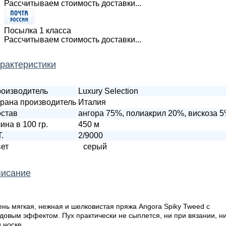
Рассчитываем стоимость доставки...
Посылка 1 класса
Рассчитываем стоимость доставки...
рактеристики
оизводитель
Luxury Selection
рана производитель
Италия
став
ангора 75%, полиакрил 20%, вискоза 
ина в 100 гр.
450 м
T.
2/9000
ет
серый
исание
нь мягкая, нежная и шелковистая пряжа Angora Spiky Tweed с
довым эффектом. Пух практически не сыплется, ни при вязании, н
 носке.