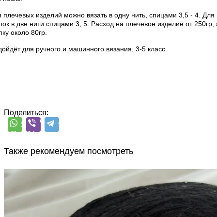
 плечевых изделий можно вязать в одну нить, спицами 3,5 - 4. Для
ок в две нити спицами 3, 5. Расход на плечевое изделие от 250гр, 
ку около 80гр.
ойдёт для ручного и машинного вязания, 3-5 класс.
Поделиться:
Также рекомендуем посмотреть
G&G Filati
Silver Plus
кашемир 10%, меринос 70%, шёлк 20%