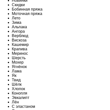
Новинки
Скидки
Бобинная пряжа
Моточная пряжа
Лето
Зима
Альпака
Ангора
Верблюд
Вискоза
Кашемир
Крапива
Меринос
Шерсть
Мохер
Ягнёнок
Лама
Як
Твид
Шёлк
Хлопок
Конопля
Эвкалипт
Лён
C эластаном