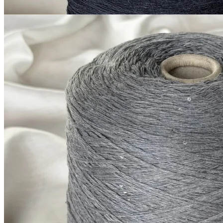
G&G Filati
Silver Plus
кашемир 10%, меринос 70%, шёлк 20%
В наличии 10360
+ пайетки
гр
380 м/100 г
серый с голубым оттенком
1 200
₽
за 100 г
Купить
Показать еще
© 2026
Filato Italiano
Мы в соцсетях