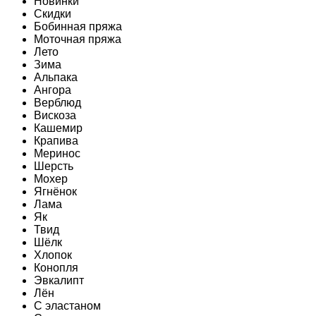
Новинки
Скидки
Бобинная пряжа
Моточная пряжа
Лето
Зима
Альпака
Ангора
Верблюд
Вискоза
Кашемир
Крапива
Меринос
Шерсть
Мохер
Ягнёнок
Лама
Як
Твид
Шёлк
Хлопок
Конопля
Эвкалипт
Лён
C эластаном