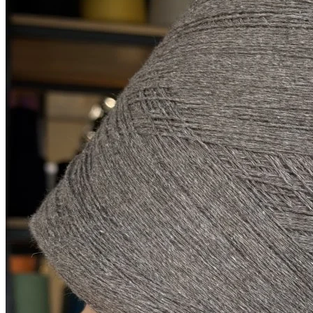
гр
500 м/100 г
серо-коричневый
1 900
₽
за 100 г
Купить
Показать еще
© 2026
Filato Italiano
Мы в соцсетях
Мы используем файлы cookie,
чтобы улучшить работу сайта и предоставить вам
больше возможностей. Также, к сайту подключен сервис
веб аналитики Яндекс Метрика, использующий cookie.
Продолжая использовать сайт, вы соглашаетесь с
условиями использования cookie
.
Согласен