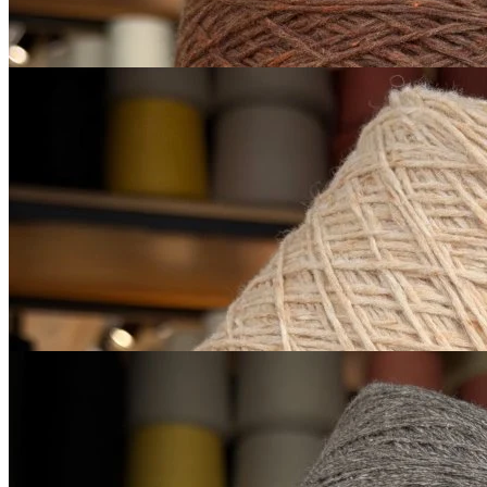
Купить
Sesia
Scotland
меринос экстрафайн 100%
В наличии 665 гр
450 м/100 г
персиковый
650
₽
за 100 г
Купить
G&G Filati
Himalaya
як 50%, кашемир 15%, шёлк 20%,
В наличии 14405
меринос 15%