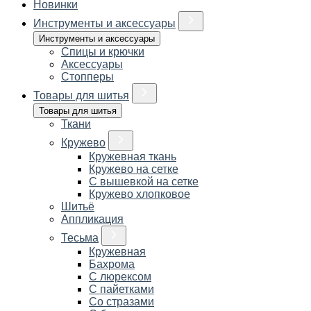
Новинки
Инструменты и аксессуары
Инструменты и аксессуары
Спицы и крючки
Аксессуары
Стопперы
Товары для шитья
Товары для шитья
Ткани
Кружево
Кружевная ткань
Кружево на сетке
С вышевкой на сетке
Кружево хлопковое
Шитьё
Аппликация
Тесьма
Кружевная
Бахрома
С люрексом
С пайетками
Со стразами