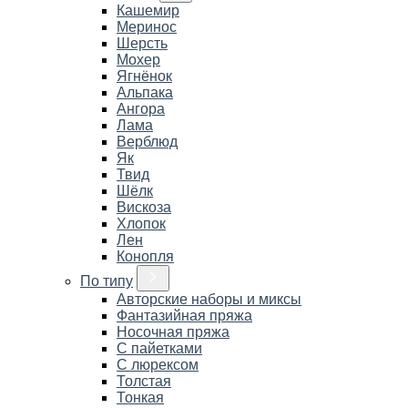
Кашемир
Меринос
Шерсть
Мохер
Ягнёнок
Альпака
Ангора
Лама
Верблюд
Як
Твид
Шёлк
Вискоза
Хлопок
Лен
Конопля
По типу
Авторские наборы и миксы
Фантазийная пряжа
Носочная пряжа
С пайетками
С люрексом
Толстая
Тонкая