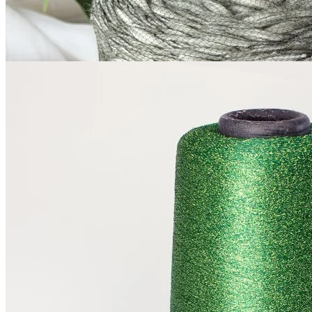
за 100 г
Купить
Lurex
Sinflex Rec
вискоза 65%, люрекс 35%
В наличии 2420 гр
1800 м/100 г
нефритовый
650
₽
за 100 г
Купить
Показать еще
© 2026
Filato Italiano
Мы в соцсетях