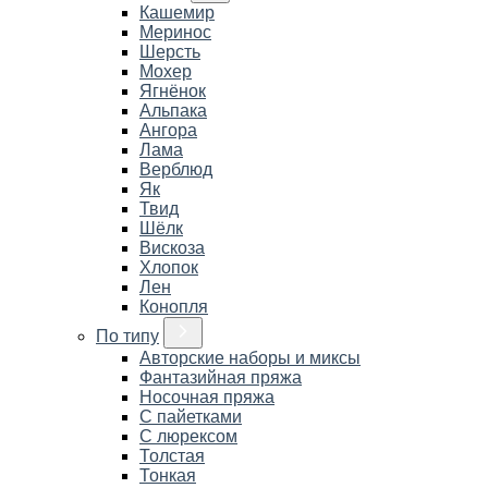
Кашемир
Меринос
Шерсть
Мохер
Ягнёнок
Альпака
Ангора
Лама
Верблюд
Як
Твид
Шёлк
Вискоза
Хлопок
Лен
Конопля
По типу
Авторские наборы и миксы
Фантазийная пряжа
Носочная пряжа
С пайетками
С люрексом
Толстая
Тонкая