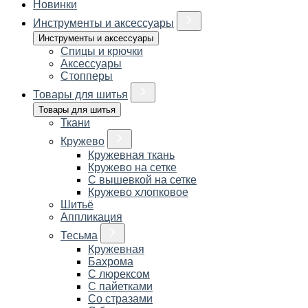
Новинки
Инструменты и аксессуары
Инструменты и аксессуары
Спицы и крючки
Аксессуары
Стопперы
Товары для шитья
Товары для шитья
Ткани
Кружево
Кружевная ткань
Кружево на сетке
С вышевкой на сетке
Кружево хлопковое
Шитьё
Аппликация
Тесьма
Кружевная
Бахрома
С люрексом
С пайетками
Со стразами