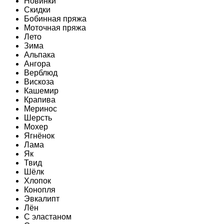
Новинки
Скидки
Бобинная пряжа
Моточная пряжа
Лето
Зима
Альпака
Ангора
Верблюд
Вискоза
Кашемир
Крапива
Меринос
Шерсть
Мохер
Ягнёнок
Лама
Як
Твид
Шёлк
Хлопок
Конопля
Эвкалипт
Лён
C эластаном