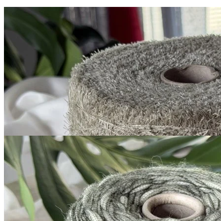
G&G Filati
Silk Linen
шёлк 30%, лён 70%
В наличии 7385 гр
200 м/100 г
мешковина
890
₽
за 100 г
Купить
G&G Filati
Boccolo
меринос 70%, хлопок 30%
В наличии 4080 гр
240 м/100 г
хаки с серым
980
₽