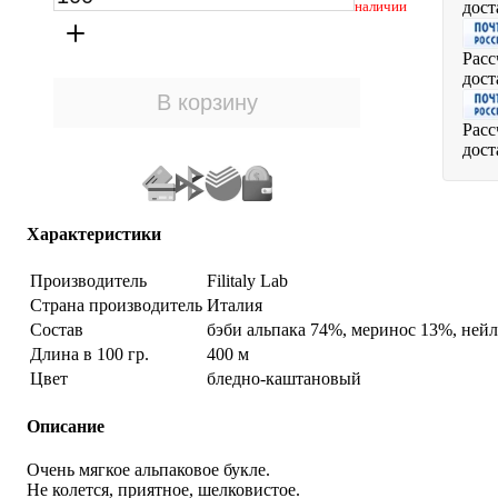
дост
наличии
Расс
дост
Расс
дост
Характеристики
Производитель
Filitaly Lab
Страна производитель
Италия
Состав
бэби альпака 74%, меринос 13%, ней
Длина в 100 гр.
400 м
Цвет
бледно-каштановый
Описание
Очень мягкое альпаковое букле.
Не колется, приятное, шелковистое.