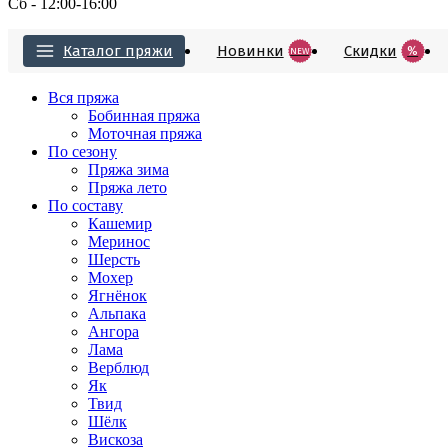
Сб - 12:00-16:00
Каталог пряжи
Новинки
Cкидки
%
NEW
Вся пряжа
Бобинная пряжа
Моточная пряжа
По сезону
Пряжа зима
Пряжа лето
По составу
Кашемир
Меринос
Шерсть
Мохер
Ягнёнок
Альпака
Ангора
Лама
Верблюд
Як
Твид
Шёлк
Вискоза