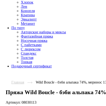
Хлопок
Лен
Конопля
Крапива
Эвкалипт
Метанит
По типу
Авторские наборы и миксы
Фантазийная пряжа
Носочная пряжа
С пайетками
С люрексом
Спандекс
Толстая
Тонкая
Подарочный сертификат
Главная
Wild Boucle - бэби альпака 74%, меринос 
Пряжа Wild Boucle - бэби альпака 74
Артикул:
08030113