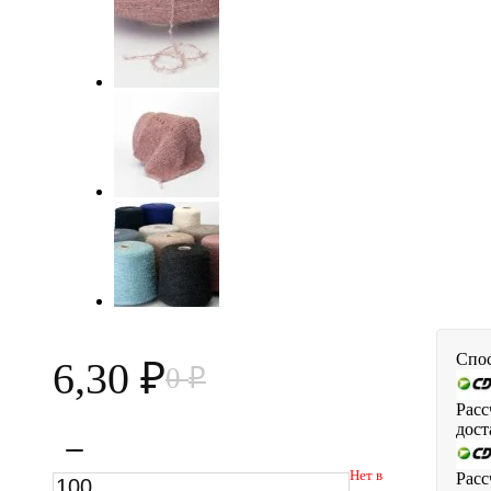
Спос
6,30
0
₽
₽
Расс
дост
Нет в
Расс