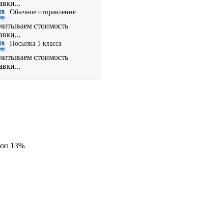
авки...
Обычное отправление
читываем стоимость
авки...
Посылка 1 класса
читываем стоимость
авки...
лон 13%