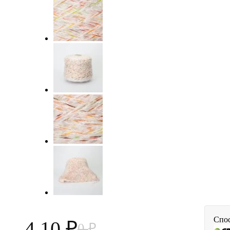
Спос
4,10
0
₽
₽