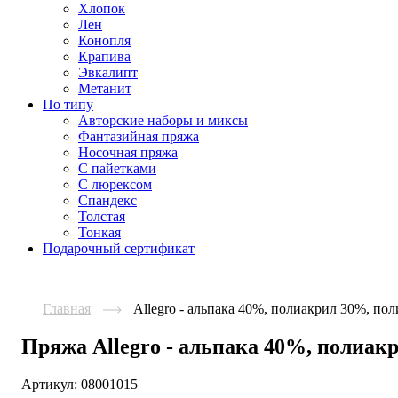
Хлопок
Лен
Конопля
Крапива
Эвкалипт
Метанит
По типу
Авторские наборы и миксы
Фантазийная пряжа
Носочная пряжа
С пайетками
С люрексом
Спандекс
Толстая
Тонкая
Подарочный сертификат
Главная
Allegro - альпака 40%, полиакрил 30%, по
Пряжа Allegro - альпака 40%, полиа
Артикул:
08001015