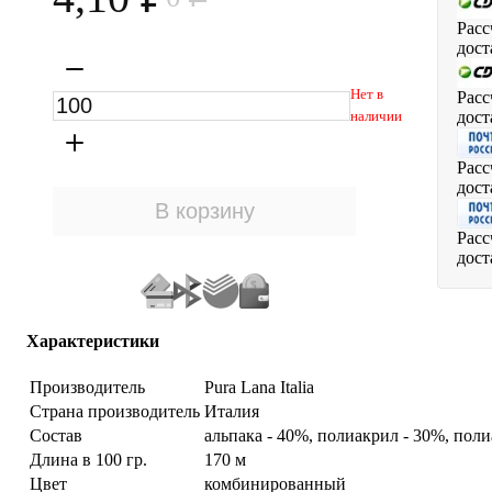
Расс
дост
Нет в
Расс
дост
наличии
Расс
дост
Расс
дост
Характеристики
Производитель
Pura Lana Italia
Страна производитель
Италия
Состав
альпака - 40%, полиакрил - 30%, пол
Длина в 100 гр.
170 м
Цвет
комбинированный