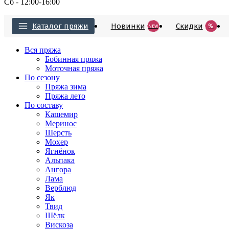
Сб - 12:00-16:00
Каталог пряжи
Новинки
Cкидки
%
NEW
Вся пряжа
Бобинная пряжа
Моточная пряжа
По сезону
Пряжа зима
Пряжа лето
По составу
Кашемир
Меринос
Шерсть
Мохер
Ягнёнок
Альпака
Ангора
Лама
Верблюд
Як
Твид
Шёлк
Вискоза