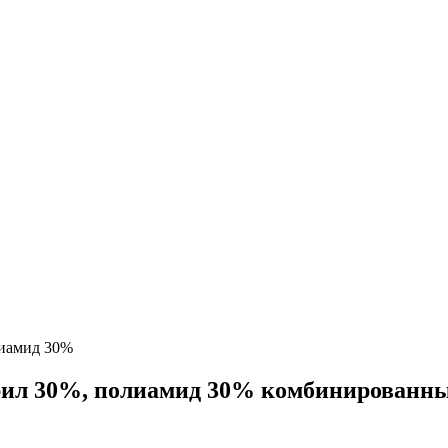
лиамид 30%
крил 30%, полиамид 30% комбинированн