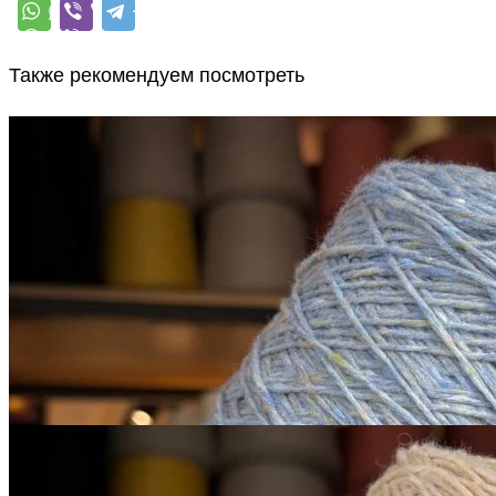
Также рекомендуем посмотреть
Sesia
Scotland
меринос 100%
В наличии 790 гр
450 м/100 г
бледно-васильковый с
серым
650
₽
за 100 г
Купить
Sesia
Scotland