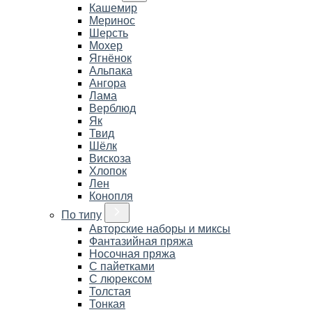
Кашемир
Меринос
Шерсть
Мохер
Ягнёнок
Альпака
Ангора
Лама
Верблюд
Як
Твид
Шёлк
Вискоза
Хлопок
Лен
Конопля
По типу
Авторские наборы и миксы
Фантазийная пряжа
Носочная пряжа
С пайетками
С люрексом
Толстая
Тонкая