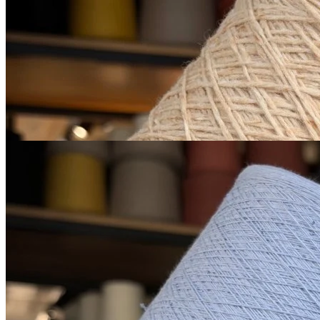
меринос экстрафайн 100%
В наличии 665 гр
450 м/100 г
персиковый
650
₽
за 100 г
Купить
Микропайетки на хлопке
хлопок 90%, пайетки 10%
1600 м/100 г
светлый бледно-
В наличии 735 гр
васильковый
850
₽
за 100 г
Купить