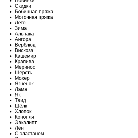
Новинки
Скидки
Бобинная пряжа
Моточная пряжа
Лето
Зима
Альпака
Ангора
Верблюд
Вискоза
Кашемир
Крапива
Меринос
Шерсть
Мохер
Ягнёнок
Лама
Як
Твид
Шёлк
Хлопок
Конопля
Эвкалипт
Лён
C эластаном