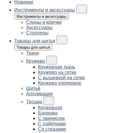
Новинки
Инструменты и аксессуары
Инструменты и аксессуары
Спицы и крючки
Аксессуары
Стопперы
Товары для шитья
Товары для шитья
Ткани
Кружево
Кружевная ткань
Кружево на сетке
С вышевкой на сетке
Кружево хлопковое
Шитьё
Аппликация
Тесьма
Кружевная
Бахрома
С люрексом
С пайетками
Со стразами