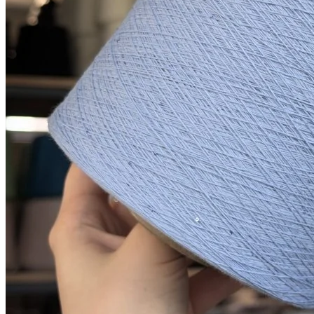
Показать еще
© 2026
Filato Italiano
Мы в соцсетях
Мы используем файлы cookie,
чтобы улучшить работу сайта и предоставить вам
больше возможностей. Также, к сайту подключен сервис
веб аналитики Яндекс Метрика, использующий cookie.
Продолжая использовать сайт, вы соглашаетесь с
условиями использования cookie
.
Согласен