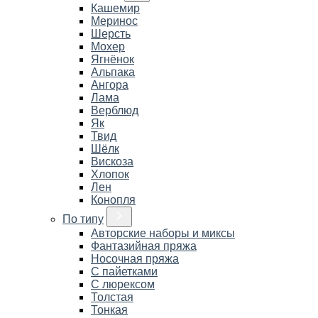
Кашемир
Меринос
Шерсть
Мохер
Ягнёнок
Альпака
Ангора
Лама
Верблюд
Як
Твид
Шёлк
Вискоза
Хлопок
Лен
Конопля
По типу
Авторские наборы и миксы
Фантазийная пряжа
Носочная пряжа
С пайетками
С люрексом
Толстая
Тонкая