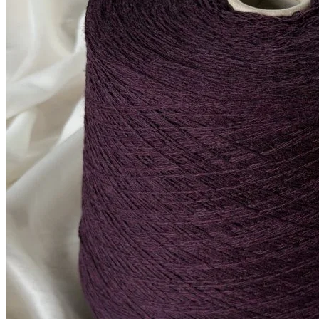
1 050
₽
за 100 г
Купить
Показать еще
© 2026
Filato Italiano
Мы в соцсетях
Мы используем файлы cookie,
чтобы улучшить работу сайта и предоставить вам
больше возможностей. Также, к сайту подключен сервис
веб аналитики Яндекс Метрика, использующий cookie.
Продолжая использовать сайт, вы соглашаетесь с
условиями использования cookie
.
Согласен