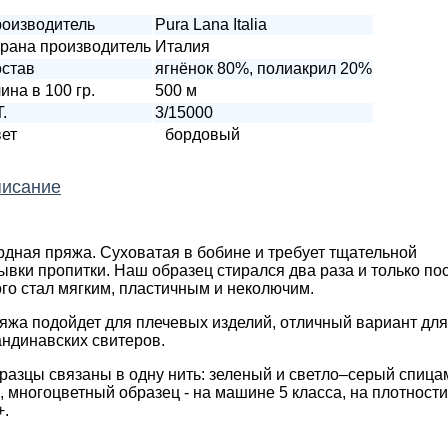
оизводитель
Pura Lana Italia
рана производитель
Италия
став
ягнёнок 80%, полиакрил 20%
ина в 100 гр.
500 м
T.
3/15000
ет
бордовый
исание
рдная пряжа. Суховатая в бобине и требует тщательной
ывки пропитки. Наш образец стирался два раза и только по
ого стал мягким, пластичным и неколючим.
яжа подойдет для плечевых изделий, отличный вариант для
андинавских свитеров.
разцы связаны в одну нить: зеленый и светло–серый спица
5, многоцветный образец - на машине 5 класса, на плотности
+.