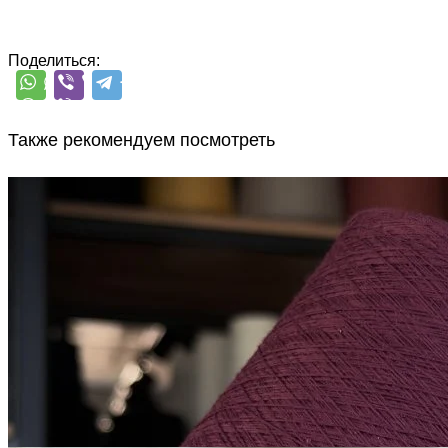
Поделиться:
Также рекомендуем посмотреть
Микропайетки на
хлопке
хлопок 90%, пайетки 10%
В наличии 375 гр
1600 м/100 г
вино
850
₽
за 100 г
Купить