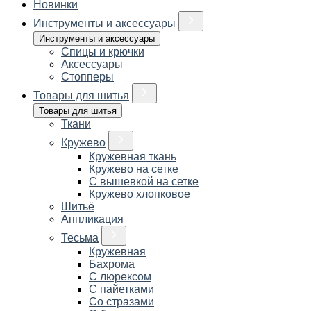
Новинки
Инструменты и аксессуары
Инструменты и аксессуары
Спицы и крючки
Аксессуары
Стопперы
Товары для шитья
Товары для шитья
Ткани
Кружево
Кружевная ткань
Кружево на сетке
С вышевкой на сетке
Кружево хлопковое
Шитьё
Аппликация
Тесьма
Кружевная
Бахрома
С люрексом
С пайетками
Со стразами