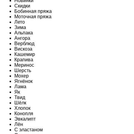
Новинки
Скидки
Бобинная пряжа
Моточная пряжа
Лето
Зима
Альпака
Ангора
Верблюд
Вискоза
Кашемир
Крапива
Меринос
Шерсть
Мохер
Ягнёнок
Лама
Як
Твид
Шёлк
Хлопок
Конопля
Эвкалипт
Лён
C эластаном