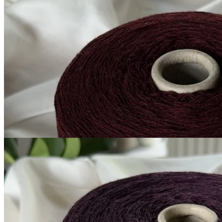
G&G Filati
Millefili
кашемир 30%, меринос экстрафайн
В наличии 6325
суперджилонг 70%
гр
750 м/100 г
вино
1 050
₽
за 100 г
Купить
G&G Filati
Millefili
кашемир 30%, меринос экстрафайн
В наличии 5300
суперджилонг 70%
гр
750 м/100 г
тёмно-баклажановый